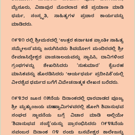
ಮೈಸೂರು, ವಿಜಾಪುರ ಮೊದಲಾದ ಕಡೆ ಪ್ರಯಾಣ ಮಾಡಿ
ಧರ್ಮ, ಸಂಸ್ಕೃತಿ, ಸಾಹಿತ್ಯಗಳ ಪ್ರಚಾರ ಕಾರ್ಯವನ್ನು
ಮಾಡಿದರು.
೧೯೪೧ ರಲ್ಲಿ ಶ್ರೀಮಠದಲ್ಲಿ ʼಉತ್ತರ ಕರ್ನಾಟಕ ಪ್ರಾಂತೀ ಸಾಹಿತ್ಯ
ಸಮ್ಮೇಲನ’ವನ್ನು ಜರುಗಿಸಿದರು ಶಿವಯೋಗ ಮಂದಿರದಲ್ಲಿ ಶ್ರೀ
ರೇವಣಸಿದ್ದೇಶ್ವರ ವಾಚನಾಲಯವನ್ನು ಸ್ಥಾಪಿಸಿ, ದಾನಿಗಳಿಂದ
ಗ್ರಂಥಗಳನ್ನು ಶೇಖರಿಸಿದರು ‘ಸುಕುಮಾರ’ ಕೈಬರಹ
ಮಾಸಿಕವನ್ನು ಹೊರಡಿಸಿದರು ʼಆರ್ಯಧರ್ಮ ಪ್ರದೀಪಿಕೆ’ಯಲ್ಲಿ
ವೀರಶೈವ ಧರ್ಮದ ಬಗೆಗೆ ವಿವೇಚನಾತ್ಮಕ ಲೇಖನ ಬರೆದರು.
೧೯೪೨ರ ಜೂನ ೧೫ನೆಯ ದಿನಾಂಕದಲ್ಲಿ ಧಾರವಾಡದ ಪೂಜ್ಯ
ಶ್ರೀ ಮೃತ್ಯುಂಜಯ ಮಹಾಸ್ವಾಮಿಗಳವರಲ್ಲಿ ಹೋಗಿ ಶಿವಾನುಭವ
ಸಂಘದ ಸ್ಥಾಪನೆಯ ಬಗ್ಗೆ ವಿಚಾರ ಮಾಡಿ ಅಲ್ಲಿಯೇ
‘ಶಿವಾನುಭವ ಸಂಸ್ಥೆ’ಯನ್ನು ಪ್ರಾರಂಭಿಸಿದರು ೧೯೪೩ನೆಯ
ನವಂಬರ ದಿನಾಂಕ ೧೪ ರಂದು ಬಸವೇಶ್ವರ ಕಾಲೇಜನ್ನು