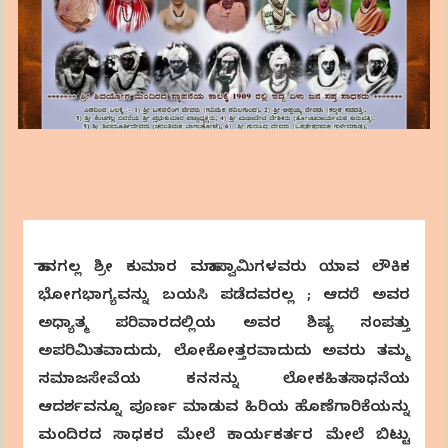
ಹಾನಗಲ್ಲ ಶ್ರೀ ಕುಮಾರ ಮಹಾಸ್ವಾಮಿಗಳವರು ಯಾವ ಲೌಕಿಕ
ಭೋಗಭಾಗ್ಯವನ್ನು ಬಯಸಿ ಪಡೆದವರಲ್ಲ ; ಆದರೆ ಅವರ
ಅಧ್ಯಾತ್ಮ ಪರಿವಾರದಲ್ಲಿಯ ಅವರ ಶಿಷ್ಯ ಸಂಪತ್ತು
ಅಪರಿಮಿತವಾದುದು, ಲೋಕೋತ್ತರವಾದುದು ಅವರು ತಮ್ಮ
ಸಮಾಜಸೇವೆಯ ಕನಸನ್ನು ಲೋಕಹಿತಸಾಧನೆಯ
ಆದರ್ಶವನ್ನೂ ಪೂರ್ಣ ಮಾಡುವ ಹಿರಿಯ ಹೊಣೆಗಾರಿಕೆಯನ್ನು
ಮಂದಿರದ ಸಾಧಕರ ಮೇಲೆ ಕಾರ್ಯಕರ್ತರ ಮೇಲೆ ಬಿಟ್ಟು