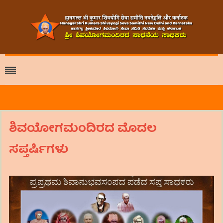
ಶಿವಯೋಗಮಂದಿರದ ಮೊದಲ
ಸಪ್ತರ್ಷಿಗಳು