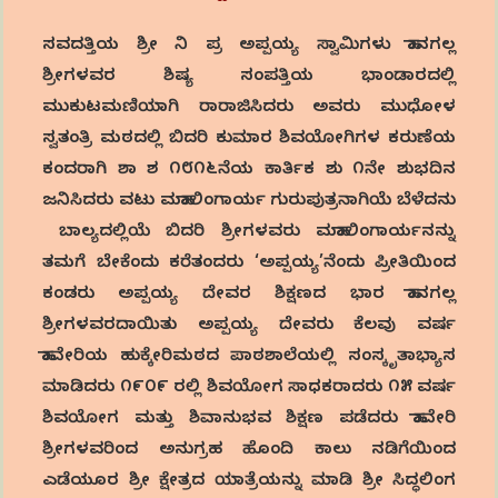
ಸವದತ್ತಿಯ ಶ್ರೀ ನಿ ಪ್ರ ಅಪ್ಪಯ್ಯ ಸ್ವಾಮಿಗಳು ಹಾನಗಲ್ಲ
ಶ್ರೀಗಳವರ ಶಿಷ್ಯ ಸಂಪತ್ತಿಯ ಭಾಂಡಾರದಲ್ಲಿ
ಮುಕುಟಮಣಿಯಾಗಿ ರಾರಾಜಿಸಿದರು ಅವರು ಮುಧೋಳ
ಸ್ವತಂತ್ರಿ ಮಠದಲ್ಲಿ ಬಿದರಿ ಕುಮಾರ ಶಿವಯೋಗಿಗಳ ಕರುಣೆಯ
ಕಂದರಾಗಿ ಶಾ ಶ ೧೮೧೬ನೆಯ ಕಾರ್ತಿಕ ಶು ೧ನೇ ಶುಭದಿನ
ಜನಿಸಿದರು ವಟು ಮಹಾಲಿಂಗಾರ್ಯ ಗುರುಪುತ್ರನಾಗಿಯೆ ಬೆಳೆದನು
ಬಾಲ್ಯದಲ್ಲಿಯೆ ಬಿದರಿ ಶ್ರೀಗಳವರು ಮಹಾಲಿಂಗಾರ್ಯನನ್ನು
ತಮಗೆ ಬೇಕೆಂದು ಕರೆತಂದರು ‘ಅಪ್ಪಯ್ಯ’ನೆಂದು ಪ್ರೀತಿಯಿಂದ
ಕಂಡರು ಅಪ್ಪಯ್ಯ ದೇವರ ಶಿಕ್ಷಣದ ಭಾರ ಹಾನಗಲ್ಲ
ಶ್ರೀಗಳವರದಾಯಿತು ಅಪ್ಪಯ್ಯ ದೇವರು ಕೆಲವು ವರ್ಷ
ಹಾವೇರಿಯ ಹುಕ್ಕೇರಿಮಠದ ಪಾಠಶಾಲೆಯಲ್ಲಿ ಸಂಸ್ಕೃತಾಭ್ಯಾಸ
ಮಾಡಿದರು ೧೯೦೯ ರಲ್ಲಿ ಶಿವಯೋಗ ಸಾಧಕರಾದರು ೧೫ ವರ್ಷ
ಶಿವಯೋಗ ಮತ್ತು ಶಿವಾನುಭವ ಶಿಕ್ಷಣ ಪಡೆದರು ಹಾವೇರಿ
ಶ್ರೀಗಳವರಿಂದ ಅನುಗ್ರಹ ಹೊಂದಿ ಕಾಲು ನಡಿಗೆಯಿಂದ
ಎಡೆಯೂರ ಶ್ರೀ ಕ್ಷೇತ್ರದ ಯಾತ್ರೆಯನ್ನು ಮಾಡಿ ಶ್ರೀ ಸಿದ್ಧಲಿಂಗ