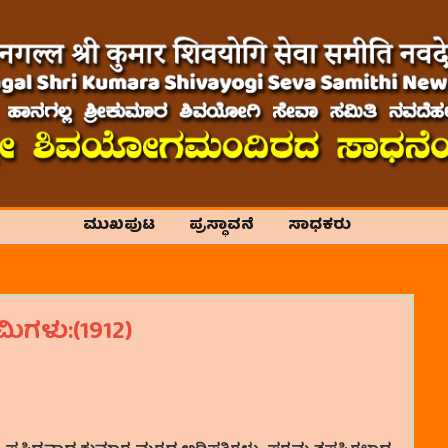
ಮುಖಪುಟ
ಪ್ರಸ್ಥಾವನೆ
ಸಾಧಕರು
ಾಮಿಗಳು:(1912)