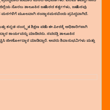
ಿನಲ್ಲಿ ಪ್ರಸಿದ್ಧವಾದ ಕುಮಾರ ಮಠದ ಅಧಿಪತಿಗಳು. ಪರಮ ತಪಸ್ವಿಗಳಾದ
್ಗ ಜಿಲ್ಲೆಯ ಸೊರಬ ತಾಲೂಕಿನ ಜಡೆಮಠದ ಕರ್ತೃಗಳು, ಜಡೆಮಠವು
 ಮಠಗಳಿಗೆ ಮೂಲವಾಗಿ ಸಂಸ್ಥಾನಮಠವೆಂದು ಪ್ರಸಿದ್ಧವಾಗಿದೆ.
ು ಕನ್ನಡ-ಸಂಸ್ಕೃತ ಶಿಕ್ಷಣ ಪಡೆದು ಈ ಪೀಠಕ್ಕೆ ಅಧಿಕಾರಿಗಳಾಗಿ
ಾರ ಕಾರ್ಯವನ್ನು ಮಾಡಿದರು. ಸವದತ್ತಿ ತಾಲೂಕಿನ
್ಟಿಸಿ ಜೀರ್ಣೋದ್ಧಾರ ಮಾಡಿದ್ದಾರೆ. ಅವರು ಶಿವಾನುಭವಿಗಳು ಮತ್ತು