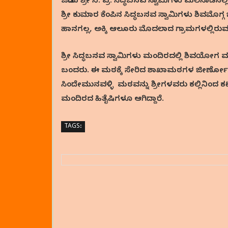
ಜಡೆಯ ಶ್ರೀ ನಿ. ಪ್ರ. ಸಿದ್ಧಬಸವ ಸ್ವಾಮಿಗಳು ಮಲೆನಾಡ
ಶ್ರೀ ಕುಮಾರ ಕೆಂಪಿನ ಸಿದ್ಧಬಸವ ಸ್ವಾಮಿಗಳು ಶಿವಮೊಗ
ಹಾನಗಲ್ಲ, ಅಕ್ಕಿ ಆಲೂರು ಮೊದಲಾದ ಗ್ರಾಮಗಳಲ್ಲಿರುವ
ಶ್ರೀ ಸಿದ್ಧಬಸವ ಸ್ವಾಮಿಗಳು ಮಂದಿರದಲ್ಲಿ ಶಿವಯೋಗ ಮತ್ತ
ಬಂದರು. ಈ ಮಠಕ್ಕೆ ಸೇರಿದ ಶಾಖಾಮಠಗಳ ಜೀರ್ಣೋದ್ಧ
ಸಿಂದೇಮುನವಳ್ಳಿ ಮಠವನ್ನು ಶ್ರೀಗಳವರು ಕಲ್ಲಿನಿಂದ ಕಟ
ಮಂದಿರದ ಹಿತೈಷಿಗಳೂ ಆಗಿದ್ದಾರೆ.
TAGS: